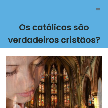
Przejdź
do
treści
Os católicos são
verdadeiros cristãos?