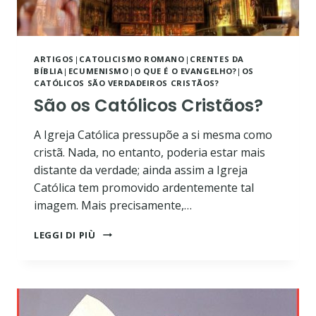
ARTIGOS
|
CATOLICISMO ROMANO
|
CRENTES DA
BÍBLIA
|
ECUMENISMO
|
O QUE É O EVANGELHO?
|
OS
CATÓLICOS SÃO VERDADEIROS CRISTÃOS?
São os Católicos Cristãos?
A Igreja Católica pressupõe a si mesma como
cristã. Nada, no entanto, poderia estar mais
distante da verdade; ainda assim a Igreja
Católica tem promovido ardentemente tal
imagem. Mais precisamente,…
SÃO
LEGGI DI PIÙ
OS
CATÓLICOS
CRISTÃOS?